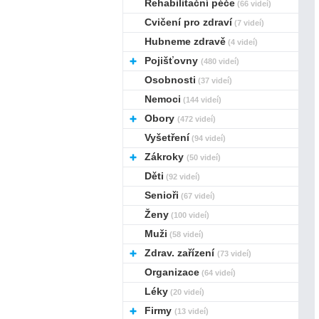
Rehabilitační péče
(66 videí)
Cvičení pro zdraví
(7 videí)
Hubneme zdravě
(4 videí)
Pojišťovny
(480 videí)
Osobnosti
(37 videí)
Nemoci
(144 videí)
Obory
(472 videí)
Vyšetření
(94 videí)
Zákroky
(50 videí)
Děti
(92 videí)
Senioři
(67 videí)
Ženy
(100 videí)
Muži
(58 videí)
Zdrav. zařízení
(73 videí)
Organizace
(64 videí)
Léky
(20 videí)
Firmy
(13 videí)