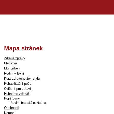
Mapa stránek
Zdravé zprávy
Magazín
Můj příběh
Rodinný lékař
Kurz zdravého živ. stylu
Rehabilitační péče
Cvičení pro zdraví
Hubneme zdravě
Pojišťovny
Revírní bratrská pokladna
Osobnosti
Nemoci