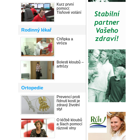
Kurz první
pomoci:
Tísňové volání
Rodinný lékař
Chřipka a
viróza
Bolesti kloubů –
artrózy
Ortopedie
Prevencí proti
řídnutí kostí je
zdravý životní
styl
O léčbě kloubů
a šlach pomocí
rázové vlny