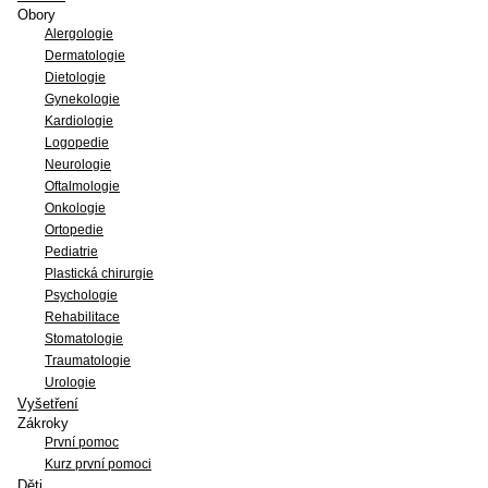
Obory
Alergologie
Dermatologie
Dietologie
Gynekologie
Kardiologie
Logopedie
Neurologie
Oftalmologie
Onkologie
Ortopedie
Pediatrie
Plastická chirurgie
Psychologie
Rehabilitace
Stomatologie
Traumatologie
Urologie
Vyšetření
Zákroky
První pomoc
Kurz první pomoci
Děti