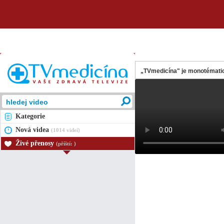
„TVmedicína" je monotématic
Kategorie
Nová videa
(1014 videí)
Živé přenosy
(příští: )