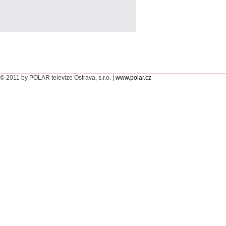
© 2011 by POLAR televize Ostrava, s.r.o. |
www.polar.cz