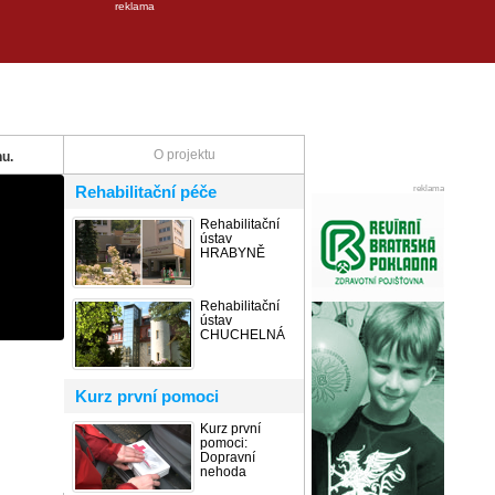
reklama
O projektu
u.
Rehabilitační péče
reklama
Rehabilitační
ústav
HRABYNĚ
Rehabilitační
ústav
CHUCHELNÁ
Kurz první pomoci
Kurz první
pomoci:
Dopravní
nehoda