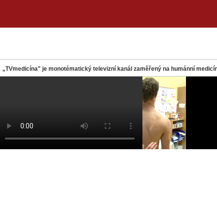
„TVmedicína" je monotématický televizní kanál zaměřený na humánní medicín