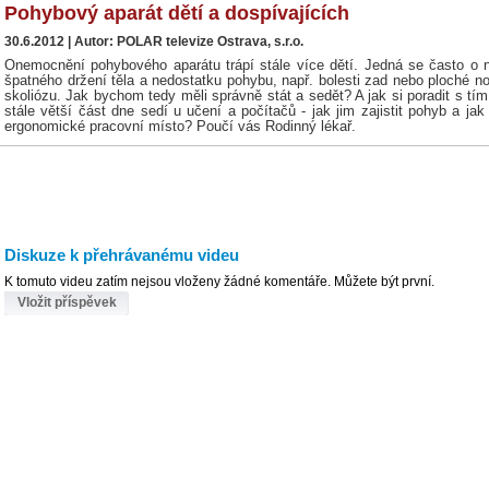
Pohybový aparát dětí a dospívajících
30.6.2012 | Autor: POLAR televize Ostrava, s.r.o.
Onemocnění pohybového aparátu trápí stále více dětí. Jedná se často o 
špatného držení těla a nedostatku pohybu, např. bolesti zad nebo ploché noh
skoliózu. Jak bychom tedy měli správně stát a sedět? A jak si poradit s tím
stále větší část dne sedí u učení a počítačů - jak jim zajistit pohyb a jak
ergonomické pracovní místo? Poučí vás Rodinný lékař.
Diskuze k přehrávanému videu
K tomuto videu zatím nejsou vloženy žádné komentáře. Můžete být první.
Vložit příspěvek