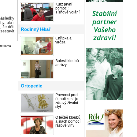
Kurz první
pomoci:
Tísňové volání
následky
y, ale i
, že děti
Rodinný lékař
 sestavit
Chřipka a
viróza
reklama
Bolesti kloubů –
artrózy
Ortopedie
Prevencí proti
řídnutí kostí je
zdravý životní
styl
O léčbě kloubů
a šlach pomocí
rázové vlny