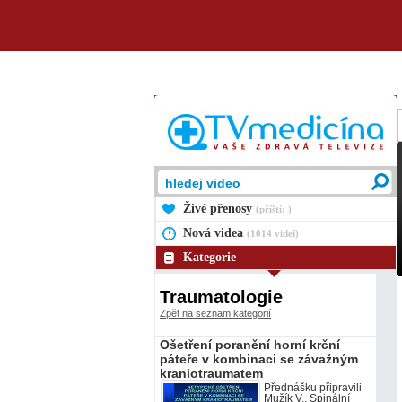
Živé přenosy
(příští: )
Nová videa
(1014 videí)
Kategorie
Traumatologie
Zpět na seznam kategorií
Ošetření poranění horní krční
páteře v kombinaci se závažným
kraniotraumatem
Přednášku připravili
Mužík V., Spinální