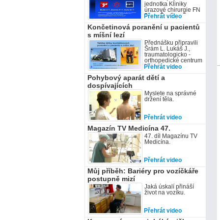
jednotka Kliniky
úrazové chirurgie FN
Brno, Ženčica P.,
Přehrát video
Ortopedická klinika
Končetinová poranění u pacientů
FN Brno, Duba M.,
Neurochirurgická
s míšní lezí
klinika FN Brno
Přednášku připravili
Šrám L. Lukáš J.,
traumatologicko -
orthopedické centrum
KN Liberec
Přehrát video
Pohybový aparát dětí a
dospívajících
Myslete na správné
držení těla.
Přehrát video
Magazín TV Medicína 47.
47. díl Magazínu TV
Medicína.
Přehrát video
Můj příběh: Bariéry pro vozíčkáře
postupně mizí
Jaká úskalí přináší
život na vozíku.
Přehrát video