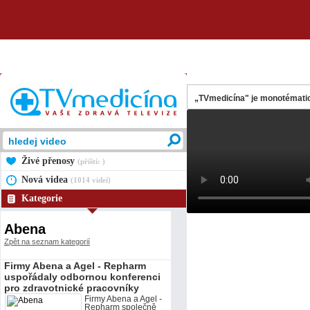
„TVmedicína" je monotématic
Živé přenosy
(příští: )
Nová videa
(1014 videí)
Kategorie
Abena
Zpět na seznam kategorií
Firmy Abena a Agel - Repharm
uspořádaly odbornou konferenci
pro zdravotnické pracovníky
Firmy Abena a Agel -
Repharm společně