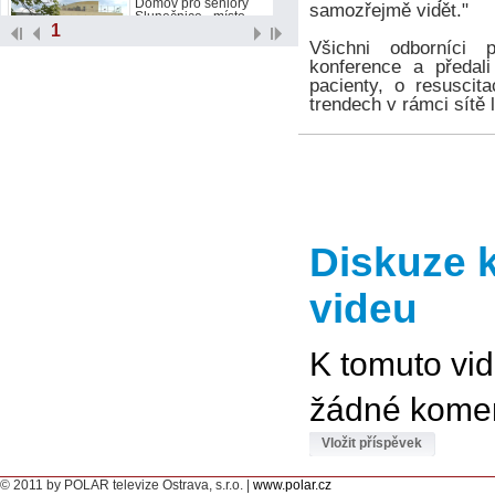
Domov pro seniory
samozřejmě vidět."
Slunečnice - místo
1
spokojeného stáří
Všichni odborníci 
Přehrát video
konference a předal
Inkontinenční pomůcka - Abri San
pacienty, o resuscit
Air Plus
trendech v rámci sítě
Anatomicky tvarované
pleny s prodyšným
povrchem Air Plus.
Přehrát video
Inkontinenční pomůcka - Abri
Form Air Plus
Inkontinenční pleny
vhodné především pro
Diskuze 
ležící pacienty.
Přehrát video
videu
Inkontinenční pomůcka - Abri Flex
Navlékací plenkové
kalhotky pro dospělé.
K tomuto vi
Přehrát video
žádné komen
Cvičením proti inkontinenci
Beseda s
fyzioterapeutem PhDr.
Vložit příspěvek
Miroslavem Dobešem.
Přehrát video
© 2011 by POLAR televize Ostrava, s.r.o. |
www.polar.cz