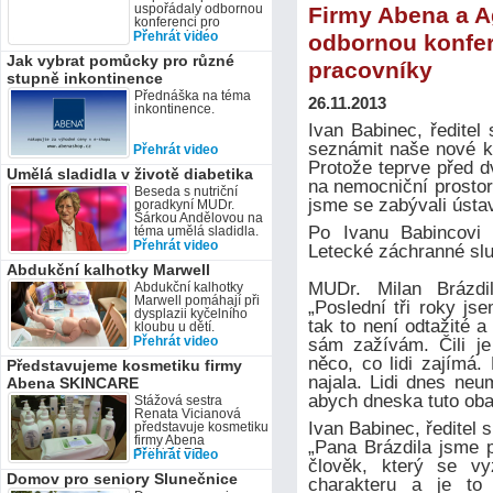
uspořádaly odbornou
Firmy Abena a A
konferenci pro
zdravotnické
Přehrát video
odbornou konfer
pracovníky. Dějištěm
Jak vybrat pomůcky pro různé
se stal 21. listopadu
pracovníky
hotel Duo na Horní
stupně inkontinence
Bečvě a cílovou
Přednáška na téma
skupinou střední a
26.11.2013
inkontinence.
vyšší zdravotnick
Ivan Babinec, ředitel
seznámit naše nové k
Přehrát video
Protože teprve před d
Umělá sladidla v životě diabetika
na nemocniční prostor
Beseda s nutriční
jsme se zabývali ústav
poradkyní MUDr.
Šárkou Andělovou na
Po Ivanu Babincovi 
téma umělá sladidla.
Přehrát video
Letecké záchranné sl
Abdukční kalhotky Marwell
MUDr. Milan Brázdi
Abdukční kalhotky
Marwell pomáhají při
„Poslední tři roky j
dysplazii kyčelního
tak to není odtažité 
kloubu u dětí.
Přehrát video
sám zažívám. Čili je
něco, co lidi zajímá
Představujeme kosmetiku firmy
najala. Lidi dnes neu
Abena SKINCARE
abych dneska tuto obav
Stážová sestra
Renata Vicianová
Ivan Babinec, ředitel 
představuje kosmetiku
firmy Abena
„Pana Brázdila jsme p
SKINCARE.
Přehrát video
člověk, který se vy
Domov pro seniory Slunečnice
charakteru a je to