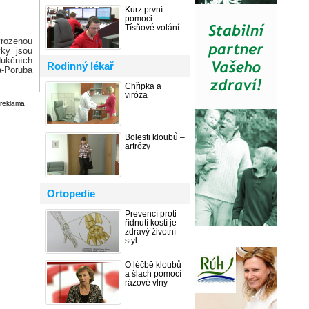
Kurz první
pomoci:
Tísňové volání
vrozenou
ky jsou
dukčních
Rodinný lékař
a-Poruba
Chřipka a
viróza
reklama
Bolesti kloubů –
artrózy
Ortopedie
Prevencí proti
řídnutí kostí je
zdravý životní
styl
O léčbě kloubů
a šlach pomocí
rázové vlny