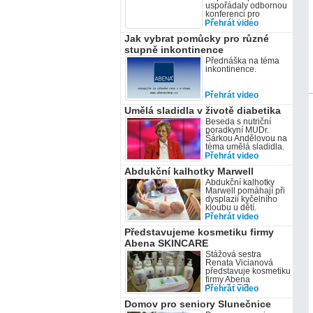
uspořádaly odbornou
konferenci pro
zdravotnické
Přehrát video
pracovníky. Dějištěm
Jak vybrat pomůcky pro různé
se stal 21. listopadu
hotel Duo na Horní
stupně inkontinence
Bečvě a cílovou
Přednáška na téma
skupinou střední a
inkontinence.
vyšší zdravotnick
Přehrát video
Umělá sladidla v životě diabetika
Beseda s nutriční
poradkyní MUDr.
Šárkou Andělovou na
téma umělá sladidla.
Přehrát video
Abdukční kalhotky Marwell
Abdukční kalhotky
Marwell pomáhají při
dysplazii kyčelního
kloubu u dětí.
Přehrát video
Představujeme kosmetiku firmy
Abena SKINCARE
Stážová sestra
Renata Vicianová
představuje kosmetiku
firmy Abena
SKINCARE.
Přehrát video
Domov pro seniory Slunečnice