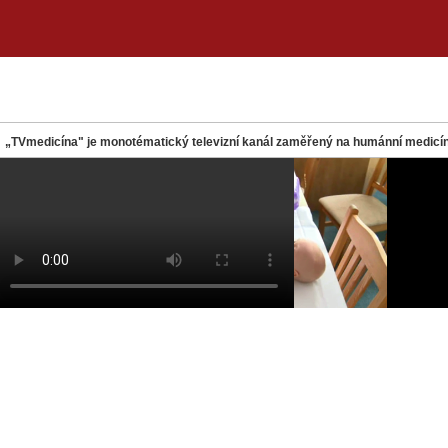
„TVmedicína" je monotématický televizní kanál zaměřený na humánní medicín