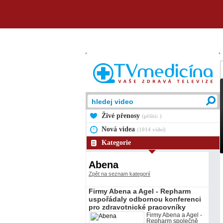
Živé přenosy
(příští: )
Nová videa
(1014 videí)
Kategorie
Abena
Zpět na seznam kategorií
Firmy Abena a Agel - Repharm
uspořádaly odbornou konferenci
pro zdravotnické pracovníky
Firmy Abena a Agel -
Repharm společně