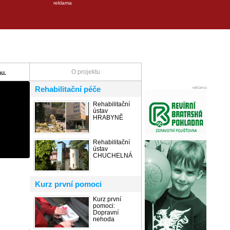
reklama
O projektu
u.
Rehabilitační péče
reklama
Rehabilitační
ústav
HRABYNĚ
Rehabilitační
ústav
CHUCHELNÁ
Kurz první pomoci
Kurz první
pomoci:
Dopravní
nehoda