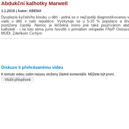
Abdukční kalhotky Marwell
1.1.2010 | Autor: ABENA
Dysplazie kyčelního kloubu u dětí - jedná se o nejčastěji diagnostikovanou 
vadu u dětí v naší republice. Vyskytuje se u 5-10 % populace a dív
postiženy častěji. Nemoc je léčitelná mimo jiné také používáním ab
kalhotek - i na toto téma jsme hovořili s primářem ortopedie FNsP Ostrav
MUDr. Zdeňkem Cichým.
Diskuze k přehrávanému videu
K tomuto videu zatím nejsou vloženy žádné komentáře. Můžete být první.
Vložit příspěvek