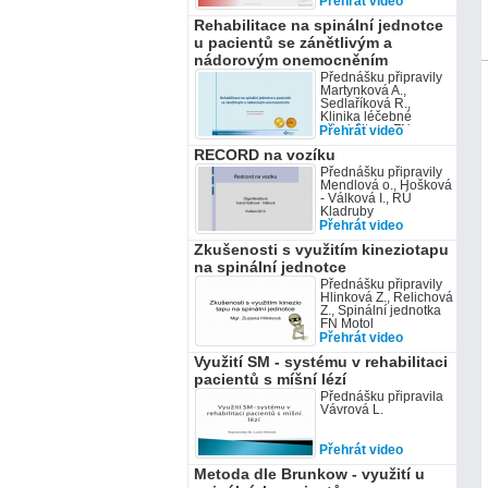
Přehrát video
Rehabilitace na spinální jednotce
u pacientů se zánětlivým a
nádorovým onemocněním
Přednášku připravily
Martynková A.,
Sedlaříková R.,
Klinika léčebné
rehabilitace FN
Přehrát video
Ostrava
RECORD na vozíku
Přednášku připravily
Mendlová o., Hošková
- Válková I., RÚ
Kladruby
Přehrát video
Zkušenosti s využitím kineziotapu
na spinální jednotce
Přednášku připravily
Hlinková Z., Relichová
Z., Spinální jednotka
FN Motol
Přehrát video
Využití SM - systému v rehabilitaci
pacientů s míšní lézí
Přednášku připravila
Vávrová L.
Přehrát video
Metoda dle Brunkow - využití u