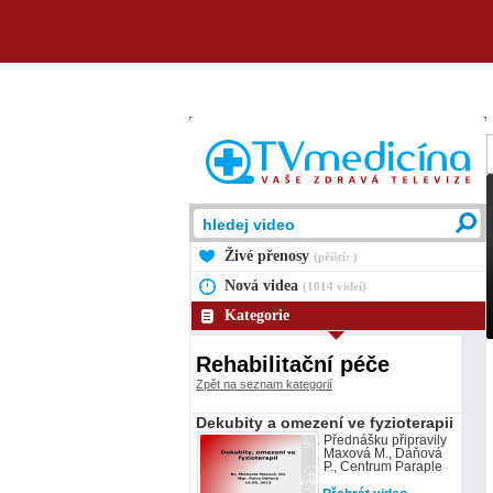
Živé přenosy
(příští: )
Nová videa
(1014 videí)
Kategorie
Rehabilitační péče
Zpět na seznam kategorií
Dekubity a omezení ve fyzioterapii
Přednášku připravily
Maxová M., Dáňová
P., Centrum Paraple