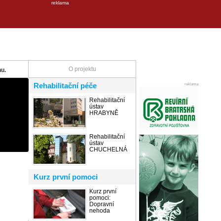
reklama
O projektu
u.
Rehabilitační péče
reklama
Rehabilitační
ústav
HRABYNĚ
Rehabilitační
ústav
CHUCHELNÁ
Kurz první pomoci
Kurz první
pomoci:
Dopravní
nehoda