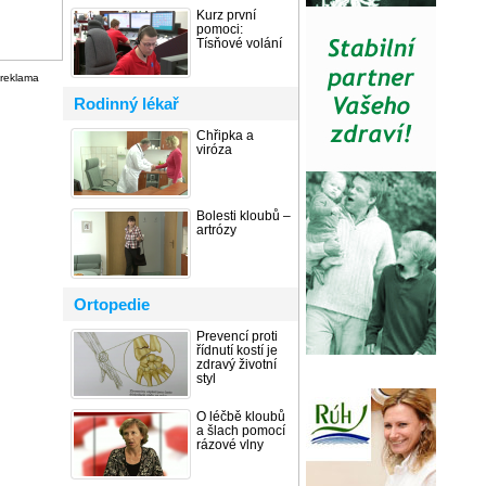
Kurz první
pomoci:
Tísňové volání
reklama
Rodinný lékař
Chřipka a
viróza
Bolesti kloubů –
artrózy
Ortopedie
Prevencí proti
řídnutí kostí je
zdravý životní
styl
O léčbě kloubů
a šlach pomocí
rázové vlny