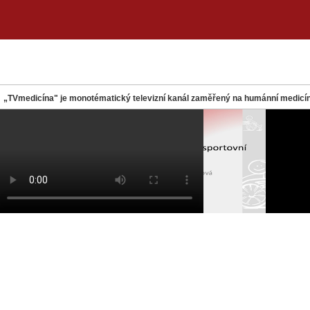
„TVmedicína" je monotématický televizní kanál zaměřený na humánní medicín