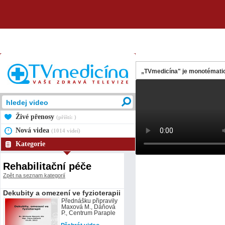
„TVmedicína" je monotématic
Živé přenosy
(příští: )
Nová videa
(1014 videí)
Kategorie
Rehabilitační péče
Zpět na seznam kategorií
Dekubity a omezení ve fyzioterapii
Přednášku připravily
Maxová M., Dáňová
P., Centrum Paraple