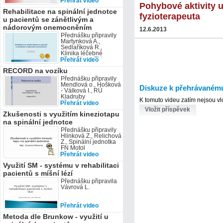
Přehrát video
Pohybové aktivity 
Rehabilitace na spinální jednotce
fyzioterapeuta
u pacientů se zánětlivým a
nádorovým onemocněním
12.6.2013
Přednášku připravily
Martynková A.,
Sedlaříková R.,
Klinika léčebné
rehabilitace FN
Přehrát video
Ostrava
RECORD na vozíku
Přednášku připravily
Mendlová o., Hošková
Diskuze k přehrávaném
- Válková I., RÚ
Kladruby
K tomuto videu zatím nejsou v
Přehrát video
Vložit příspěvek
Zkušenosti s využitím kineziotapu
na spinální jednotce
Přednášku připravily
Hlinková Z., Relichová
Z., Spinální jednotka
FN Motol
Přehrát video
Využití SM - systému v rehabilitaci
pacientů s míšní lézí
Přednášku připravila
Vávrová L.
Přehrát video
Metoda dle Brunkow - využití u