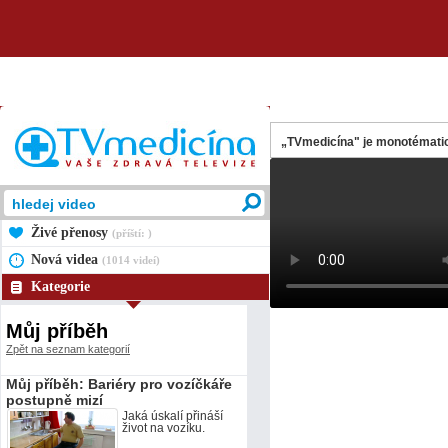
„TVmedicína" je monotématic
Živé přenosy
(příští: )
Nová videa
(1014 videí)
Kategorie
Můj příběh
Zpět na seznam kategorií
Můj příběh: Bariéry pro vozíčkáře
postupně mizí
Jaká úskalí přináší
život na vozíku.