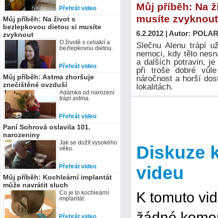
Můj příběh: Na ž
Přehrát video
musíte zvyknout
Můj příběh: Na život s
bezlepkovou dietou si musíte
6.2.2012 | Autor: POLAR 
zvyknout
O životě s celiakií a
Slečnu Alenu trápí už
bezlepkovou dietou.
nemoci, kdy tělo nesn
a dalších potravin, j
Přehrát video
při troše dobré vůle
Můj příběh: Astma zhoršuje
náročnost a horší dos
znečištěné ovzduší
lokalitách.
Adámka od narození
trápí astma.
Přehrát video
Paní Sohrová oslavila 101.
narozeniny
Jak se dožít vysokého
Diskuze 
věku.
Přehrát video
videu
Můj příběh: Kochleární implantát
může navrátit sluch
Co je to kochleární
K tomuto vi
implantát.
žádné komen
Přehrát video