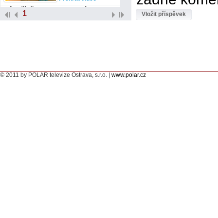
Můj příběh: I po mozkové mrtvici
1
Vložit příspěvek
se dá žít plnohodnotný život
Jaký je život po cévní
mozkové příhodě.
Přehrát video
Můj příběh: Crohnova choroba
komplikuje nemocným život
© 2011 by POLAR televize Ostrava, s.r.o. |
O životě s Crohnovou
www.polar.cz
chorobou.
Přehrát video
Můj příběh: Systémový lupus
změní celý život pacienta
Co je to systémový
lupus.
Přehrát video
A. Ovchinnikova: Za léčbou do
Karviné dojíždí až z Moskvy
Léčba skoliózy v
Karviné je proslulá i v
zahraničí.
Přehrát video
Můj příběh: Při roztroušené
skleróze je důležitá psychická