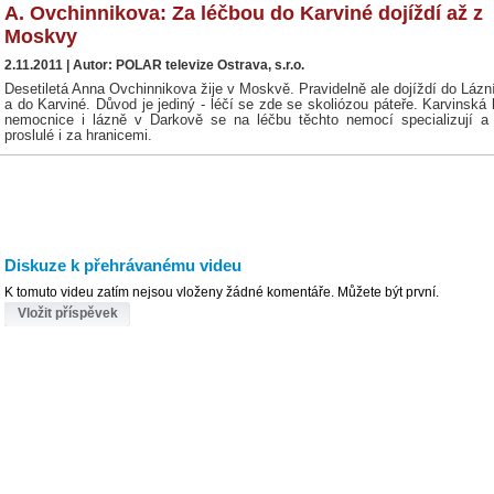
A. Ovchinnikova: Za léčbou do Karviné dojíždí až z
Moskvy
2.11.2011 | Autor: POLAR televize Ostrava, s.r.o.
Desetiletá Anna Ovchinnikova žije v Moskvě. Pravidelně ale dojíždí do Lázn
a do Karviné. Důvod je jediný - léčí se zde se skoliózou páteře. Karvinská 
nemocnice i lázně v Darkově se na léčbu těchto nemocí specializují a
proslulé i za hranicemi.
Diskuze k přehrávanému videu
K tomuto videu zatím nejsou vloženy žádné komentáře. Můžete být první.
Vložit příspěvek