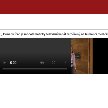
„TVmedicína" je monotématický televizní kanál zaměřený na humánní medicín