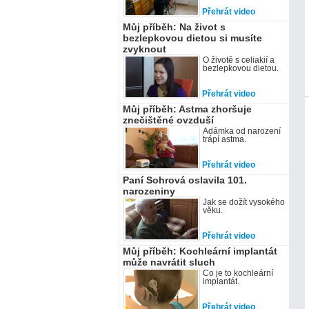
Přehrát video
Můj příběh: Na život s
bezlepkovou dietou si musíte
zvyknout
O životě s celiakií a
bezlepkovou dietou.
Přehrát video
Můj příběh: Astma zhoršuje
znečištěné ovzduší
Adámka od narození
trápí astma.
Přehrát video
Paní Sohrová oslavila 101.
narozeniny
Jak se dožít vysokého
věku.
Přehrát video
Můj příběh: Kochleární implantát
může navrátit sluch
Co je to kochleární
implantát.
Přehrát video