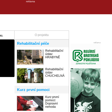
reklama
O projektu
u.
Rehabilitační péče
reklama
Rehabilitační
ústav
HRABYNĚ
Rehabilitační
ústav
CHUCHELNÁ
Kurz první pomoci
Kurz první
pomoci:
Dopravní
nehoda