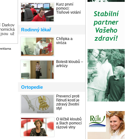
Kurz první
pomoci:
Tísňové volání
í Darkov
hornická
Rodinný lékař
 jsou už
Chřipka a
viróza
reklama
Bolesti kloubů –
artrózy
Ortopedie
Prevencí proti
řídnutí kostí je
zdravý životní
styl
O léčbě kloubů
a šlach pomocí
rázové vlny