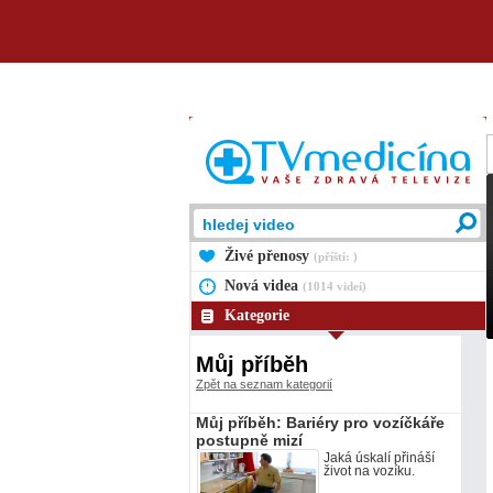
Živé přenosy
(příští: )
Nová videa
(1014 videí)
Kategorie
Můj příběh
Zpět na seznam kategorií
Můj příběh: Bariéry pro vozíčkáře
postupně mizí
Jaká úskalí přináší
život na vozíku.