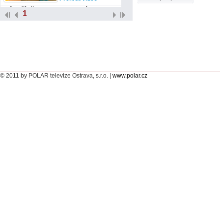
Můj příběh: I po mozkové mrtvici
1
se dá žít plnohodnotný život
Jaký je život po cévní
mozkové příhodě.
Přehrát video
Můj příběh: Crohnova choroba
komplikuje nemocným život
© 2011 by POLAR televize Ostrava, s.r.o. |
O životě s Crohnovou
www.polar.cz
chorobou.
Přehrát video
Můj příběh: Systémový lupus
změní celý život pacienta
Co je to systémový
lupus.
Přehrát video
A. Ovchinnikova: Za léčbou do
Karviné dojíždí až z Moskvy
Léčba skoliózy v
Karviné je proslulá i v
zahraničí.
Přehrát video
Můj příběh: Při roztroušené
skleróze je důležitá psychická