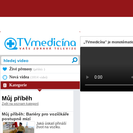
„TVmedicína" je monotématic
Živé přenosy
(příští: )
Nová videa
(1014 videí)
Kategorie
Můj příběh
Zpět na seznam kategorií
Můj příběh: Bariéry pro vozíčkáře
postupně mizí
Jaká úskalí přináší
život na vozíku.