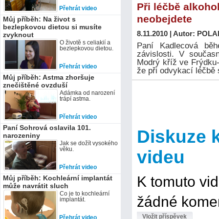
Při léčbě alkoh
Přehrát video
neobejdete
Můj příběh: Na život s
bezlepkovou dietou si musíte
8.11.2010 | Autor: POLAR
zvyknout
O životě s celiakií a
Paní Kadlecová běh
bezlepkovou dietou.
závislosti. V součas
Modrý kříž ve Frýdku-M
Přehrát video
že při odvykací léčbě
Můj příběh: Astma zhoršuje
znečištěné ovzduší
Adámka od narození
trápí astma.
Přehrát video
Paní Sohrová oslavila 101.
Diskuze 
narozeniny
Jak se dožít vysokého
věku.
videu
Přehrát video
K tomuto vi
Můj příběh: Kochleární implantát
může navrátit sluch
Co je to kochleární
žádné komen
implantát.
Vložit příspěvek
Přehrát video