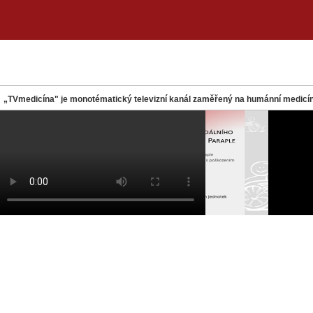
„TVmedicína" je monotématický televizní kanál zaměřený na humánní medicín