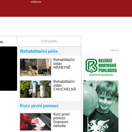
reklama
O projektu
u.
Rehabilitační péče
reklama
Rehabilitační
ústav
HRABYNĚ
Rehabilitační
ústav
CHUCHELNÁ
Kurz první pomoci
Kurz první
pomoci:
Dopravní
nehoda