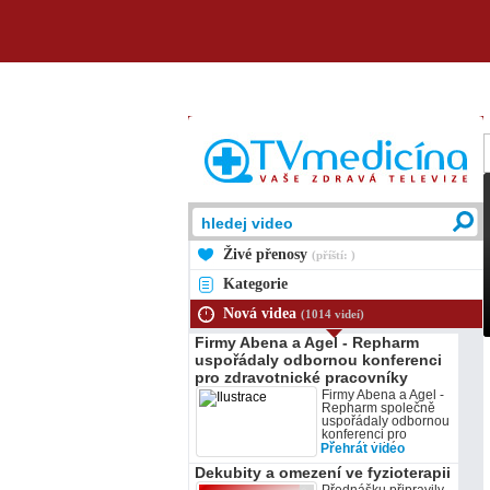
Živé přenosy
(příští: )
Kategorie
Nová videa
(1014 videí)
Firmy Abena a Agel - Repharm
uspořádaly odbornou konferenci
pro zdravotnické pracovníky
Firmy Abena a Agel -
Repharm společně
uspořádaly odbornou
konferenci pro
zdravotnické
Přehrát video
pracovníky. Dějištěm
Dekubity a omezení ve fyzioterapii
se stal 21. listopadu
hotel Duo na Horní