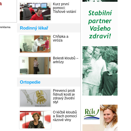
a
Kurz první
pomoci:
Tísňové volání
reklama
Rodinný lékař
Chřipka a
viróza
Bolesti kloubů –
artrózy
Ortopedie
Prevencí proti
řídnutí kostí je
zdravý životní
styl
O léčbě kloubů
a šlach pomocí
rázové vlny