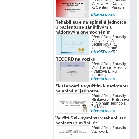
Přednášku připravily
Bečvě a cílovou
Maxová M., Dáňová
skupinou střední a
P., Centrum Paraple
vyšší zdravotnick
Přehrát video
Rehabilitace na spinální jednotce
u pacientů se zánětlivým a
nádorovým onemocněním
Přednášku připravily
Martynková A.,
Sedlaříková R.,
Klinika léčebné
rehabilitace FN
Přehrát video
Ostrava
RECORD na vozíku
Přednášku připravily
Mendlová o., Hošková
- Válková I., RÚ
Kladruby
Přehrát video
Zkušenosti s využitím kineziotapu
na spinální jednotce
Přednášku připravily
Hlinková Z., Relichová
Z., Spinální jednotka
FN Motol
Přehrát video
Využití SM - systému v rehabilitaci
pacientů s míšní lézí
Přednášku připravila
Vávrová L.