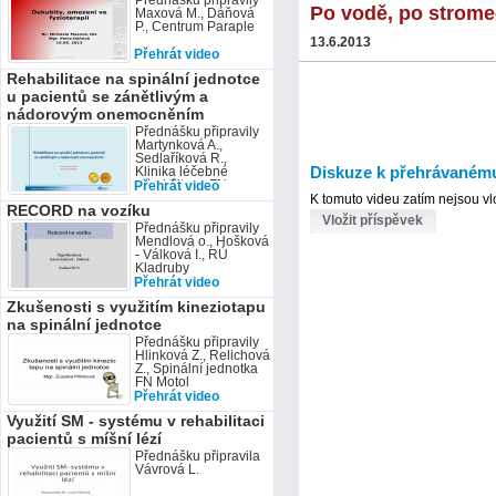
Přednášku připravily
Bečvě a cílovou
Po vodě, po stromec
Maxová M., Dáňová
skupinou střední a
P., Centrum Paraple
vyšší zdravotnick
13.6.2013
Přehrát video
Rehabilitace na spinální jednotce
u pacientů se zánětlivým a
nádorovým onemocněním
Přednášku připravily
Martynková A.,
Sedlaříková R.,
Diskuze k přehrávaném
Klinika léčebné
rehabilitace FN
Přehrát video
Ostrava
K tomuto videu zatím nejsou v
RECORD na vozíku
Vložit příspěvek
Přednášku připravily
Mendlová o., Hošková
- Válková I., RÚ
Kladruby
Přehrát video
Zkušenosti s využitím kineziotapu
na spinální jednotce
Přednášku připravily
Hlinková Z., Relichová
Z., Spinální jednotka
FN Motol
Přehrát video
Využití SM - systému v rehabilitaci
pacientů s míšní lézí
Přednášku připravila
Vávrová L.