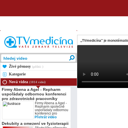
„TVmedicína" je monotématic
Živé přenosy
(příští: )
Kategorie
Nová videa
(1014 videí)
Firmy Abena a Agel - Repharm
uspořádaly odbornou konferenci
pro zdravotnické pracovníky
Firmy Abena a Agel -
Repharm společně
uspořádaly odbornou
konferenci pro
zdravotnické
Přehrát video
pracovníky. Dějištěm
Dekubity a omezení ve fyzioterapii
se stal 21. listopadu
hotel Duo na Horní